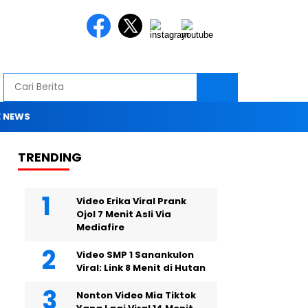
 NEWS
TRENDING
Video Erika Viral Prank
Ojol 7 Menit Asli Via
Mediafire
Video SMP 1 Sanankulon
Viral: Link 8 Menit di Hutan
Nonton Video Mia Tiktok