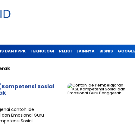
NS DAN PPPK
TEKNOLOGI
RELIGI
LAINNYA
BISNIS
GOOGLE
erak
(Kompetensi Sosial
ak
enai contoh ide
l dan Emosional Guru
ompetensi Sosial