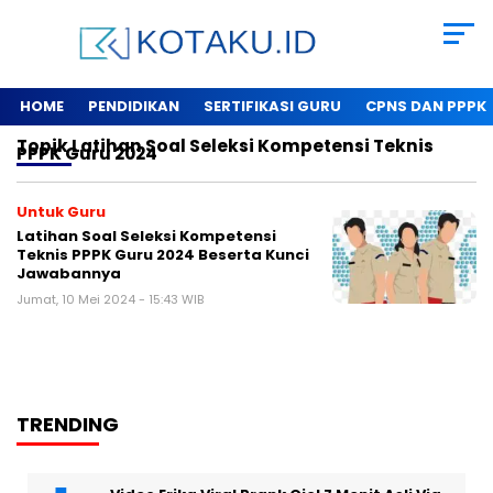
HOME
PENDIDIKAN
SERTIFIKASI GURU
CPNS DAN PPPK
Topik
Latihan Soal Seleksi Kompetensi Teknis
PPPK Guru 2024
Untuk Guru
Latihan Soal Seleksi Kompetensi
Teknis PPPK Guru 2024 Beserta Kunci
Jawabannya
Jumat, 10 Mei 2024 - 15:43 WIB
TRENDING