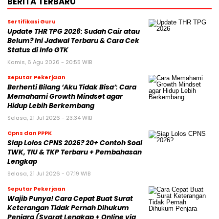
BERITA TERBARU
Sertifikasi Guru
Update THR TPG 2026: Sudah Cair atau
Belum? Ini Jadwal Terbaru & Cara Cek
Status di Info GTK
Kamis, 6 Agu 2026 - 20:55 WIB
Seputar Pekerjaan
Berhenti Bilang ‘Aku Tidak Bisa’: Cara
Memahami Growth Mindset agar
Hidup Lebih Berkembang
Selasa, 21 Jul 2026 - 23:34 WIB
Cpns dan PPPK
Siap Lolos CPNS 2026? 20+ Contoh Soal
TWK, TIU & TKP Terbaru + Pembahasan
Lengkap
Selasa, 21 Jul 2026 - 07:19 WIB
Seputar Pekerjaan
Wajib Punya! Cara Cepat Buat Surat
Keterangan Tidak Pernah Dihukum
Penjara (Syarat Lengkap + Online via