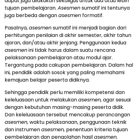
dapat juga dilakukan sekaligus untuk dua atau lebih
tujuan pembelajaran.
Asesmen
sumatif ini tentunya
juga berbeda dengan
asesmen
formatif.
Pasalnya,
asesmen
sumatif ini menjadi bagian dari
perhitungan penilaian di akhir semester, akhir tahun
ajaran, dan/atau akhir jenjang. Penggunaan kedua
asesmen
ini tidak harus dalam suatu rencana
pelaksanaan pembelajaran atau modul ajar.
Tergantung pada cakupan pembelajaran. Dalam hal
ini, pendidik adalah sosok yang paling memahami
kemajuan belajar peserta didiknya.
Sehingga pendidik perlu memiliki kompetensi dan
keleluasaan untuk melakukan
asesmen,
agar sesuai
dengan kebutuhan masing-masing peserta didik.
Dan keleluasaan tersebut mencakup perancangan
asesmen,
waktu pelaksanaan, penggunaan teknik
dan instrumen
asesmen,
penentuan kriteria tujuan
pembelajaran dan pengolahan hasil
asesmen.