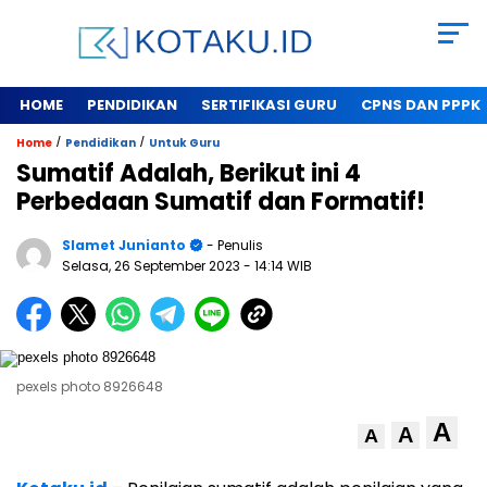
HOME
PENDIDIKAN
SERTIFIKASI GURU
CPNS DAN PPPK
/
/
Home
Pendidikan
Untuk Guru
Sumatif Adalah, Berikut ini 4
Perbedaan Sumatif dan Formatif!
Slamet Junianto
- Penulis
Selasa, 26 September 2023
- 14:14 WIB
pexels photo 8926648
A
A
A