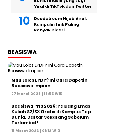
Banjarmasin yang Lagi
Viral di TikTok dan Twitter
Doodstream Hijab Viral:
Kumpulin Link Paling
Banyak Dicari
BEASISWA
Mau Lolos LPDP? Ini Cara Dapetin
Beasiswa Impian
27 Maret 2026 | 18:55 WIB
Beasiswa PNS 2026: Peluang Emas
Kuliah S2/S3 Gratis di Kampus Top
Dunia, Daftar Sekarang Sebelum
Terlambat!
11 Maret 2026 | 01:12 WIB