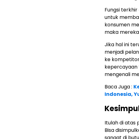
Fungsi terkhi
untuk memban
konsumen mer
maka mereka 
Jika hal ini 
menjadi pelan
ke kompetito
kepercayaan 
mengenali mer
Baca Juga :
K
Indonesia, Y
Kesimpu
Itulah di at
Bisa disimpu
sangat di but