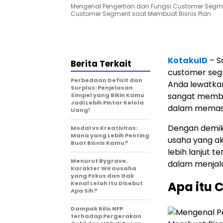
Mengenal Pengertian dan Fungsi Customer Segme
Customer Segment saat Membuat Bisnis Plan
KotakuID
– S
Berita Terkait
customer seg
Perbedaan Defisit dan
Anda lewatkan
Surplus: Penjelasan
sangat memba
Simpel yang Bikin Kamu
Jadi Lebih Pintar Kelola
dalam memasa
Uang!
Dengan demik
Modal vs Kreativitas:
Mana yang Lebih Penting
usaha yang ak
Buat Bisnis Kamu?
lebih lanjut 
Menurut Bygrave,
dalam menjala
Karakter Wirausaha
yang Fokus dan Gak
Apa itu
Kenal Lelah Itu Disebut
Apa Sih?
Dampak Rilis NFP
terhadap Pergerakan