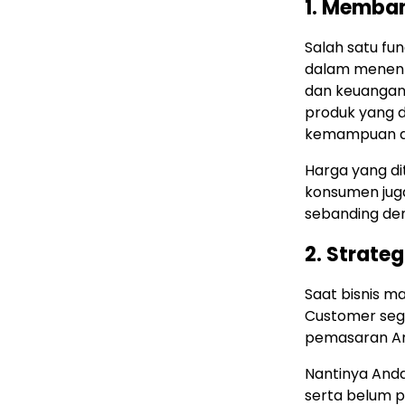
1. Memba
Salah satu fu
dalam menent
dan keuangan
produk yang d
kemampuan da
Harga yang d
konsumen ju
sebanding den
2. Strateg
Saat bisnis ma
Customer seg
pemasaran An
Nantinya Anda
serta belum p