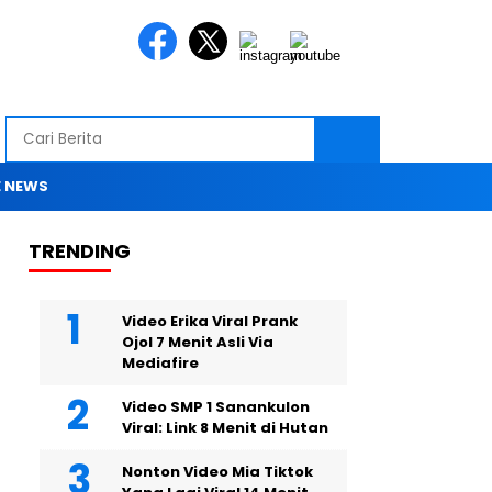
 NEWS
TRENDING
Video Erika Viral Prank
Ojol 7 Menit Asli Via
Mediafire
Video SMP 1 Sanankulon
Viral: Link 8 Menit di Hutan
Nonton Video Mia Tiktok