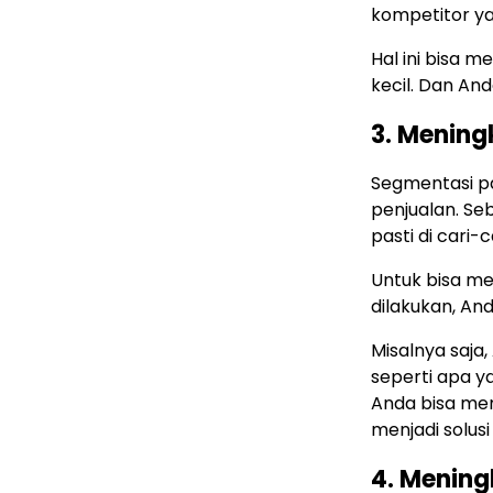
kompetitor ya
Hal ini bisa 
kecil. Dan An
3. Mening
Segmentasi p
penjualan. S
pasti di cari-
Untuk bisa m
dilakukan, An
Misalnya saja
seperti apa y
Anda bisa me
menjadi solus
4. Mening