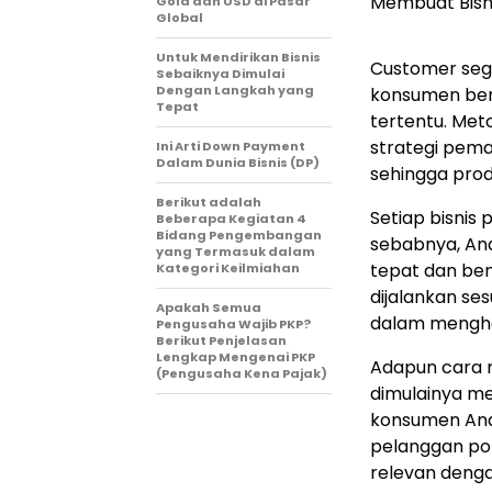
Gold dan USD di Pasar
Global
Untuk Mendirikan Bisnis
Customer seg
Sebaiknya Dimulai
Dengan Langkah yang
konsumen ber
Tepat
tertentu. Me
strategi pem
Ini Arti Down Payment
Dalam Dunia Bisnis (DP)
sehingga prod
Berikut adalah
Setiap bisnis
Beberapa Kegiatan 4
Bidang Pengembangan
sebabnya, An
yang Termasuk dalam
tepat dan ben
Kategori Keilmiahan
dijalankan se
Apakah Semua
dalam menghas
Pengusaha Wajib PKP?
Berikut Penjelasan
Lengkap Mengenai PKP
Adapun cara 
(Pengusaha Kena Pajak)
dimulainya men
konsumen And
pelanggan po
relevan deng