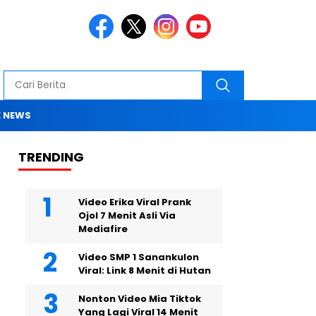
 NEWS
TRENDING
Video Erika Viral Prank
Ojol 7 Menit Asli Via
Mediafire
Video SMP 1 Sanankulon
Viral: Link 8 Menit di Hutan
Nonton Video Mia Tiktok
Yang Lagi Viral 14 Menit