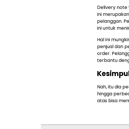
Delivery note
ini merupakan
pelanggan. P
ini untuk men
Hal ini mung
penjual dan p
order. Pelang
terbantu deng
Kesimpu
Nah, itu dia 
hingga perbed
atas bisa me