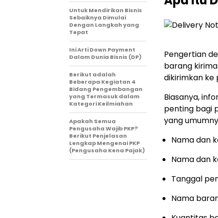
Apa Itu 
Untuk Mendirikan Bisnis
Sebaiknya Dimulai
Dengan Langkah yang
Tepat
Ini Arti Down Payment
Pengertian d
Dalam Dunia Bisnis (DP)
barang kirima
Berikut adalah
dikirimkan ke
Beberapa Kegiatan 4
Bidang Pengembangan
Biasanya, info
yang Termasuk dalam
Kategori Keilmiahan
penting bagi 
yang umumnya
Apakah Semua
Pengusaha Wajib PKP?
Berikut Penjelasan
Nama dan k
Lengkap Mengenai PKP
(Pengusaha Kena Pajak)
Nama dan k
Tanggal pe
Nama barang
Kuantitas b