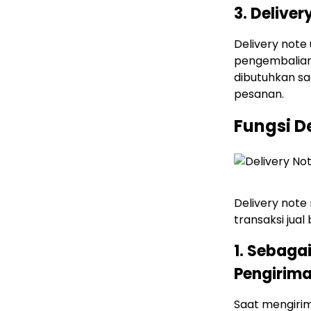
3. Delive
Delivery note
pengembalian 
dibutuhkan sa
pesanan.
Fungsi D
Delivery note
transaksi jual 
1. Sebag
Pengirim
Saat mengirim