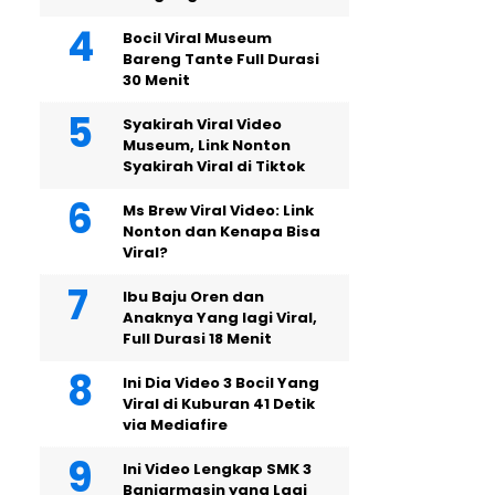
Bocil Viral Museum
Bareng Tante Full Durasi
30 Menit
Syakirah Viral Video
Museum, Link Nonton
Syakirah Viral di Tiktok
Ms Brew Viral Video: Link
Nonton dan Kenapa Bisa
Viral?
Ibu Baju Oren dan
Anaknya Yang lagi Viral,
Full Durasi 18 Menit
Ini Dia Video 3 Bocil Yang
Viral di Kuburan 41 Detik
via Mediafire
Ini Video Lengkap SMK 3
Banjarmasin yang Lagi