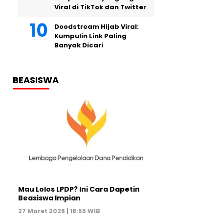
Viral di TikTok dan Twitter
Doodstream Hijab Viral:
Kumpulin Link Paling
Banyak Dicari
BEASISWA
Mau Lolos LPDP? Ini Cara Dapetin
Beasiswa Impian
27 Maret 2026 | 18:55 WIB