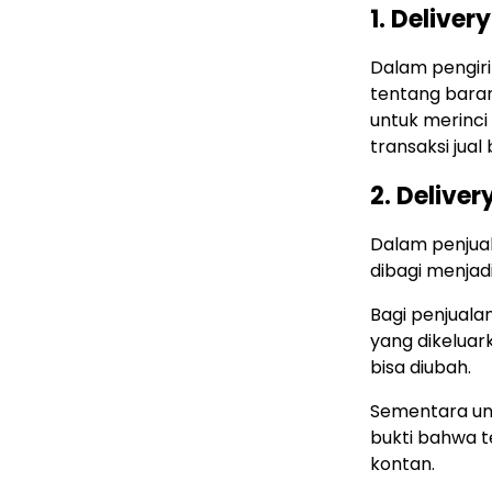
1. Delive
Dalam pengir
tentang baran
untuk merinci
transaksi jual b
2. Delive
Dalam penjua
dibagi menjadi
Bagi penjualan
yang dikeluar
bisa diubah.
Sementara unt
bukti bahwa t
kontan.