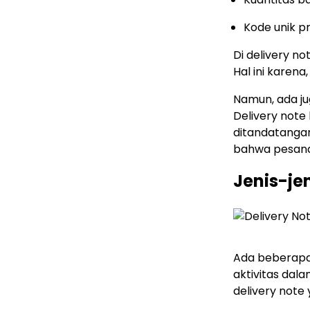
Kode unik p
Di delivery n
Hal ini karena
Namun, ada j
Delivery note
ditandatangan
bahwa pesanan
Jenis-jen
Ada beberapa 
aktivitas da
delivery note 