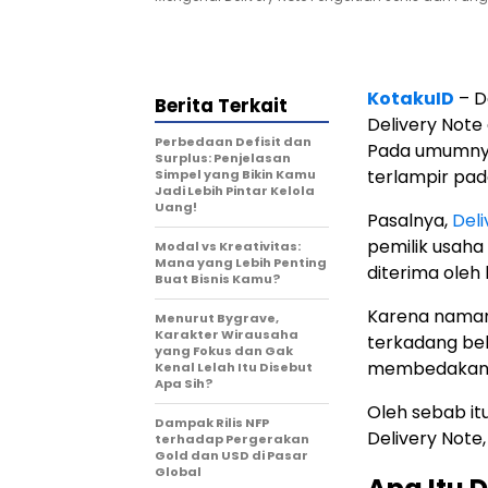
KotakuID
– D
Berita Terkait
Delivery Note
Perbedaan Defisit dan
Pada umumnya
Surplus: Penjelasan
terlampir pad
Simpel yang Bikin Kamu
Jadi Lebih Pintar Kelola
Uang!
Pasalnya,
Deli
pemilik usah
Modal vs Kreativitas:
Mana yang Lebih Penting
diterima oleh
Buat Bisnis Kamu?
Karena naman
Menurut Bygrave,
Karakter Wirausaha
terkadang be
yang Fokus dan Gak
membedakan 
Kenal Lelah Itu Disebut
Apa Sih?
Oleh sebab it
Dampak Rilis NFP
Delivery Note
terhadap Pergerakan
Gold dan USD di Pasar
Global