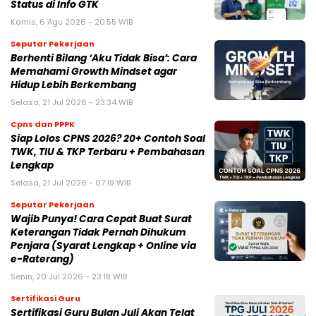
Status di Info GTK
Kamis, 6 Agu 2026 - 20:55 WIB
Seputar Pekerjaan
Berhenti Bilang ‘Aku Tidak Bisa’: Cara
Memahami Growth Mindset agar
Hidup Lebih Berkembang
Selasa, 21 Jul 2026 - 23:34 WIB
Cpns dan PPPK
Siap Lolos CPNS 2026? 20+ Contoh Soal
TWK, TIU & TKP Terbaru + Pembahasan
Lengkap
Selasa, 21 Jul 2026 - 07:19 WIB
Seputar Pekerjaan
Wajib Punya! Cara Cepat Buat Surat
Keterangan Tidak Pernah Dihukum
Penjara (Syarat Lengkap + Online via
e-Raterang)
Senin, 20 Jul 2026 - 23:18 WIB
Sertifikasi Guru
Sertifikasi Guru Bulan Juli Akan Telat