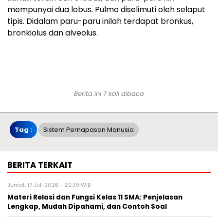
mempunyai dua lobus. Pulmo diselimuti oleh selaput
tipis. Didalam paru-paru inilah terdapat bronkus,
bronkiolus dan alveolus.
Berita ini 7 kali dibaca
Tag :
Sistem Pernapasan Manusia
BERITA TERKAIT
Jumat, 17 Juli 2026 - 22:39 WIB
Materi Relasi dan Fungsi Kelas 11 SMA: Penjelasan
Lengkap, Mudah Dipahami, dan Contoh Soal