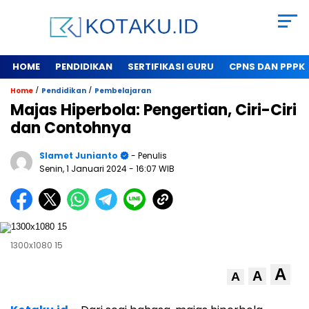
HOME
PENDIDIKAN
SERTIFIKASI GURU
CPNS DAN PPPK
/
/
Home
Pendidikan
Pembelajaran
Majas Hiperbola: Pengertian, Ciri-Ciri
dan Contohnya
Slamet Junianto
- Penulis
Senin, 1 Januari 2024
- 16:07 WIB
1300x1080 15
A
A
A