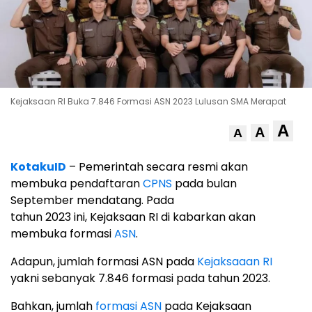
Kejaksaan RI Buka 7.846 Formasi ASN 2023 Lulusan SMA Merapat
A
A
A
KotakuID
– Pemerintah secara resmi akan
membuka pendaftaran
CPNS
pada bulan
September mendatang. Pada
tahun 2023 ini, Kejaksaan RI di kabarkan akan
membuka formasi
ASN
.
Adapun, jumlah formasi ASN pada
Kejaksaaan RI
yakni sebanyak 7.846 formasi pada tahun 2023.
Bahkan, jumlah
formasi ASN
pada Kejaksaan