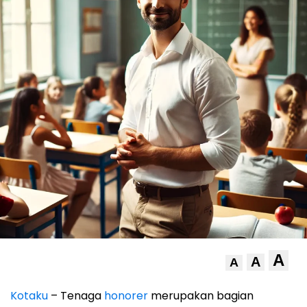
A
A
A
Kotaku
– Tenaga
honorer
merupakan bagian