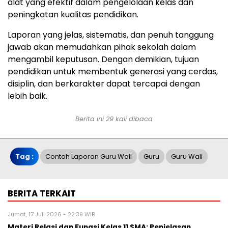
alat yang efektif dalam pengelolaan kelas dan
peningkatan kualitas pendidikan.
Laporan yang jelas, sistematis, dan penuh tanggung
jawab akan memudahkan pihak sekolah dalam
mengambil keputusan. Dengan demikian, tujuan
pendidikan untuk membentuk generasi yang cerdas,
disiplin, dan berkarakter dapat tercapai dengan
lebih baik.
Berita ini 29 kali dibaca
Tag :
Contoh Laporan Guru Wali
Guru
Guru Wali
BERITA TERKAIT
Jumat, 17 Juli 2026 - 22:39 WIB
Materi Relasi dan Fungsi Kelas 11 SMA: Penjelasan