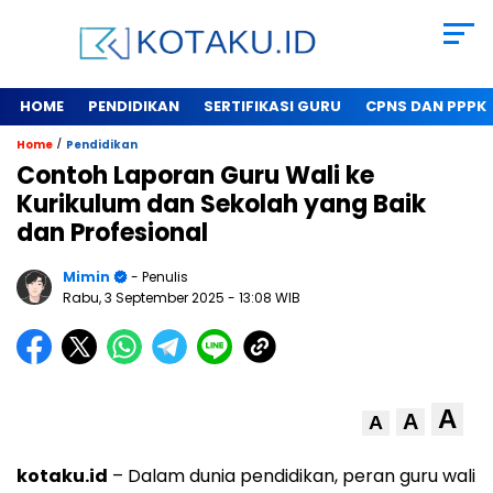
HOME
PENDIDIKAN
SERTIFIKASI GURU
CPNS DAN PPPK
/
Home
Pendidikan
Contoh Laporan Guru Wali ke
Kurikulum dan Sekolah yang Baik
dan Profesional
Mimin
- Penulis
Rabu, 3 September 2025
- 13:08 WIB
A
A
A
kotaku.id
– Dalam dunia pendidikan, peran guru wali