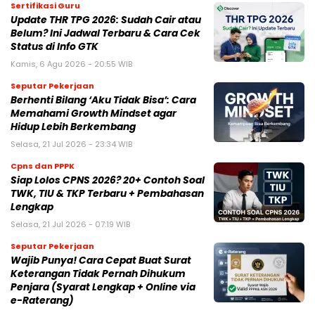
Sertifikasi Guru
Update THR TPG 2026: Sudah Cair atau
Belum? Ini Jadwal Terbaru & Cara Cek
Status di Info GTK
Kamis, 6 Agu 2026 - 20:55 WIB
Seputar Pekerjaan
Berhenti Bilang ‘Aku Tidak Bisa’: Cara
Memahami Growth Mindset agar
Hidup Lebih Berkembang
Selasa, 21 Jul 2026 - 23:34 WIB
Cpns dan PPPK
Siap Lolos CPNS 2026? 20+ Contoh Soal
TWK, TIU & TKP Terbaru + Pembahasan
Lengkap
Selasa, 21 Jul 2026 - 07:19 WIB
Seputar Pekerjaan
Wajib Punya! Cara Cepat Buat Surat
Keterangan Tidak Pernah Dihukum
Penjara (Syarat Lengkap + Online via
e-Raterang)