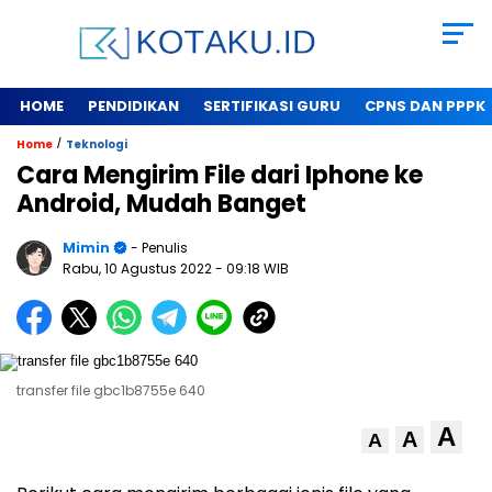
HOME
PENDIDIKAN
SERTIFIKASI GURU
CPNS DAN PPPK
/
Home
Teknologi
Cara Mengirim File dari Iphone ke
Android, Mudah Banget
Mimin
- Penulis
Rabu, 10 Agustus 2022
- 09:18 WIB
transfer file gbc1b8755e 640
A
A
A