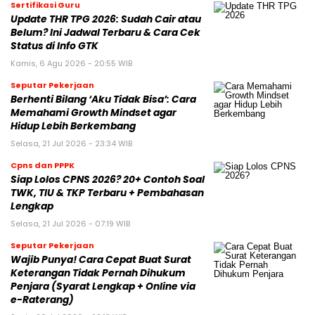
Sertifikasi Guru
Update THR TPG 2026: Sudah Cair atau
Belum? Ini Jadwal Terbaru & Cara Cek
Status di Info GTK
Kamis, 6 Agu 2026 - 20:55 WIB
Seputar Pekerjaan
Berhenti Bilang ‘Aku Tidak Bisa’: Cara
Memahami Growth Mindset agar
Hidup Lebih Berkembang
Selasa, 21 Jul 2026 - 23:34 WIB
Cpns dan PPPK
Siap Lolos CPNS 2026? 20+ Contoh Soal
TWK, TIU & TKP Terbaru + Pembahasan
Lengkap
Selasa, 21 Jul 2026 - 07:19 WIB
Seputar Pekerjaan
Wajib Punya! Cara Cepat Buat Surat
Keterangan Tidak Pernah Dihukum
Penjara (Syarat Lengkap + Online via
e-Raterang)