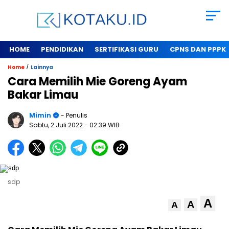
HOME
PENDIDIKAN
SERTIFIKASI GURU
CPNS DAN PPPK
/
Home
Lainnya
Cara Memilih Mie Goreng Ayam
Bakar Limau
Mimin
- Penulis
Sabtu, 2 Juli 2022
- 02:39 WIB
sdp
A
A
A