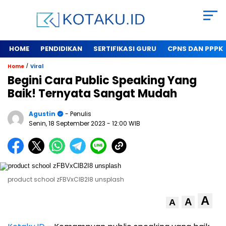
HOME
PENDIDIKAN
SERTIFIKASI GURU
CPNS DAN PPPK
/
Home
Viral
Begini Cara Public Speaking Yang
Baik! Ternyata Sangat Mudah
Agustin
- Penulis
Senin, 18 September 2023
- 12:00 WIB
product school zFBVxClB2I8 unsplash
A
A
A