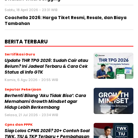
Sabtu, 18 April 2026 - 23:31 WIB
Coachella 2026: Harga Tiket Resmi, Resale, dan Biaya
Tambahan
BERITA TERBARU
Sertifikasi Guru
Update THR TPG 2026: Sudah Cair atau
Belum? Ini Jadwal Terbaru & Cara Cek
Status di Info GTK
Kamis, 6 Agu 2026 - 20:55 WIB
Seputar Pekerjaan
Berhenti Bilang ‘Aku Tidak Bisa’: Cara
Memahami Growth Mindset agar
Hidup Lebih Berkembang
Selasa, 21 Jul 2026 - 23:34 WIB
Cpns dan PPPK
Siap Lolos CPNS 2026? 20+ Contoh Soal
TWK, TIU & TKP Terbaru + Pembahasan