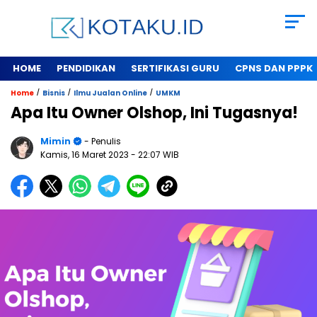
HOME
PENDIDIKAN
SERTIFIKASI GURU
CPNS DAN PPPK
/
/
/
Home
Bisnis
Ilmu Jualan Online
UMKM
Apa Itu Owner Olshop, Ini Tugasnya!
Mimin
- Penulis
Kamis, 16 Maret 2023
- 22:07 WIB