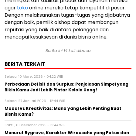
meningkatkan kualitas produk dan layanan mereka
agar
toko
online mereka tetap kompetitif di pasar.
Dengan melaksanakan tugas-tugas yang dijabatnya
dengan baik, pemilik olshop dapat membangun
reputasi yang baik di antara pelanggan dan
mencapai kesuksesan di dunia bisnis online.
Berita ini 14 kali dibaca
BERITA TERKAIT
Selasa, 10 Maret 2026 - 04:22 WIB
Perbedaan Defisit dan Surplus: Penjelasan Simpel yang
Bikin Kamu Jadi Lebih Pintar Kelola Uang!
Selasa, 27 Januari 2026 - 12:44 WIB
Modal vs Kreativitas: Mana yang Lebih Penting Buat
Bisnis Kamu?
Sabtu, 6 Desember 2025 - 19:44 WIB
Menurut Bygrave, Karakter Wirausaha yang Fokus dan