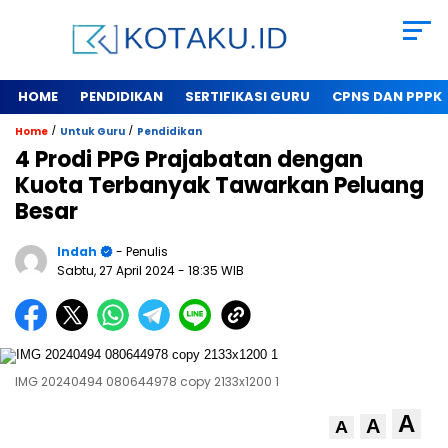
HOME
PENDIDIKAN
SERTIFIKASI GURU
CPNS DAN PPPK
/
/
Home
Untuk Guru
Pendidikan
4 Prodi PPG Prajabatan dengan
Kuota Terbanyak Tawarkan Peluang
Besar
Indah
- Penulis
Sabtu, 27 April 2024
- 18:35 WIB
IMG 20240494 080644978 copy 2133x1200 1
A
A
A