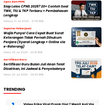
Cpns dan PPPK
Siap Lolos CPNS 2026? 20+ Contoh Soal
TWK, TIU & TKP Terbaru + Pembahasan
Lengkap
Selasa, 21 Jul 2026 - 07:19 WIB
Seputar Pekerjaan
Wajib Punya! Cara Cepat Buat Surat
Keterangan Tidak Pernah Dihukum
Penjara (Syarat Lengkap + Online via
e-Raterang)
Senin, 20 Jul 2026 - 23:18 WIB
Sertifikasi Guru
Sertifikasi Guru Bulan Juli Akan Telat
Dicairkan, Ini Jadwal & Penyebabnya
Senin, 20 Jul 2026 - 09:20 WIB
TRENDING
Video Erika Viral Prank Ojol 7 Menit Asli Via