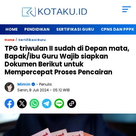
HOME
PENDIDIKAN
SERTIFIKASI GURU
CPNS DAN PPPK
/
Home
Sertifikasi Guru
TPG triwulan II sudah di Depan mata,
Bapak/ibu Guru Wajib siapkan
Dokumen Berikut untuk
Mempercepat Proses Pencairan
Mimin
- Penulis
Senin, 8 Juli 2024
- 05:12 WIB