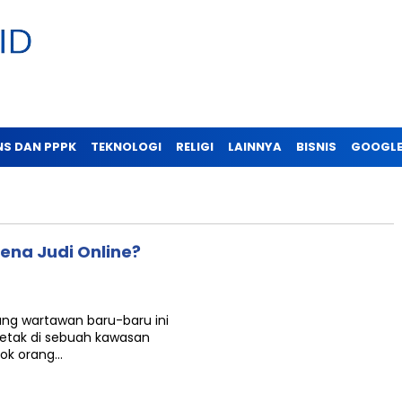
NS DAN PPPK
TEKNOLOGI
RELIGI
LAINNYA
BISNIS
GOOGLE
na Judi Online?
ng wartawan baru-baru ini
etak di sebuah kawasan
pok orang…