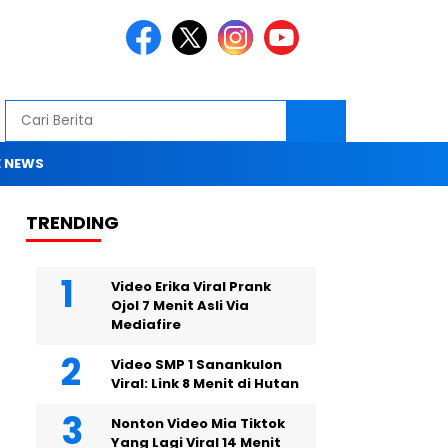
 NEWS
TRENDING
Video Erika Viral Prank
Ojol 7 Menit Asli Via
Mediafire
Video SMP 1 Sanankulon
Viral: Link 8 Menit di Hutan
Nonton Video Mia Tiktok
Yang Lagi Viral 14 Menit