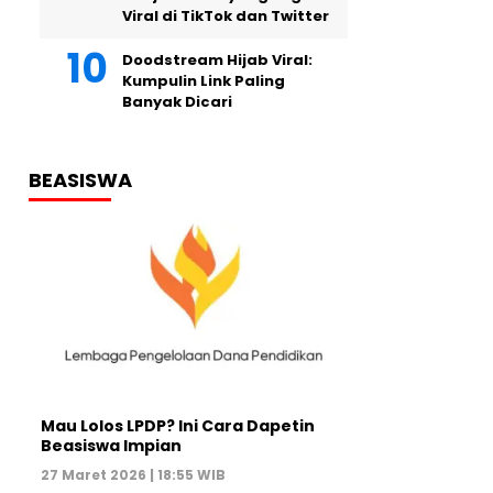
Viral di TikTok dan Twitter
Doodstream Hijab Viral:
Kumpulin Link Paling
Banyak Dicari
BEASISWA
Mau Lolos LPDP? Ini Cara Dapetin
Beasiswa Impian
27 Maret 2026 | 18:55 WIB