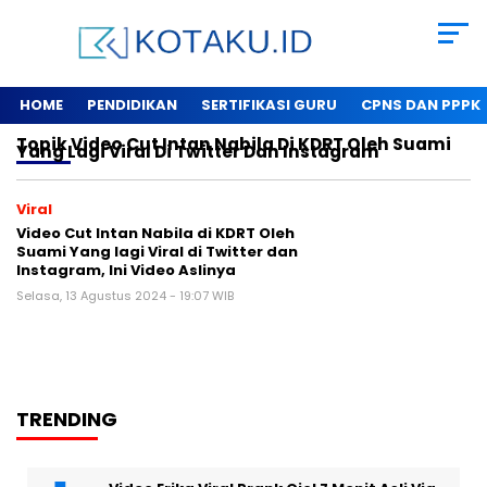
HOME
PENDIDIKAN
SERTIFIKASI GURU
CPNS DAN PPPK
Topik
Video Cut Intan Nabila Di KDRT Oleh Suami
Yang Lagi Viral Di Twitter Dan Instagram
Viral
Video Cut Intan Nabila di KDRT Oleh
Suami Yang lagi Viral di Twitter dan
Instagram, Ini Video Aslinya
Selasa, 13 Agustus 2024 - 19:07 WIB
TRENDING