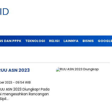
NS DAN PPPK
TEKNOLOGI
RELIGI
LAINNYA
BISNIS
GOOGLE
RUU ASN 2023
ober 2023 - 09:54 WIB
 RUU ASN 2023 Diungkap! Pada
smi mengesahkan Rancangan
ipil…