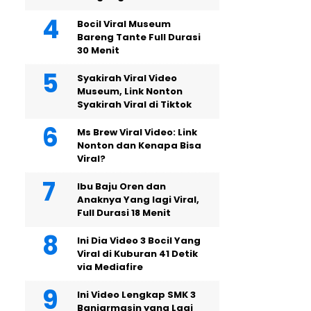
Bocil Viral Museum
Bareng Tante Full Durasi
30 Menit
Syakirah Viral Video
Museum, Link Nonton
Syakirah Viral di Tiktok
Ms Brew Viral Video: Link
Nonton dan Kenapa Bisa
Viral?
Ibu Baju Oren dan
Anaknya Yang lagi Viral,
Full Durasi 18 Menit
Ini Dia Video 3 Bocil Yang
Viral di Kuburan 41 Detik
via Mediafire
Ini Video Lengkap SMK 3
Banjarmasin yang Lagi