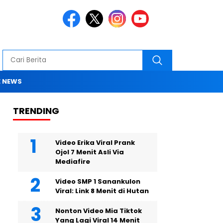
 NEWS
TRENDING
Video Erika Viral Prank
Ojol 7 Menit Asli Via
Mediafire
Video SMP 1 Sanankulon
Viral: Link 8 Menit di Hutan
Nonton Video Mia Tiktok
Yang Lagi Viral 14 Menit