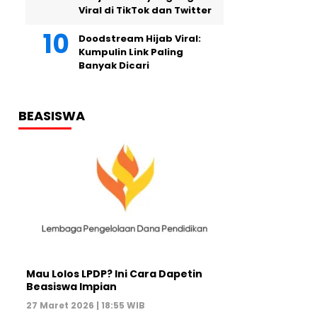
Viral di TikTok dan Twitter
Doodstream Hijab Viral:
Kumpulin Link Paling
Banyak Dicari
BEASISWA
Mau Lolos LPDP? Ini Cara Dapetin
Beasiswa Impian
27 Maret 2026 | 18:55 WIB