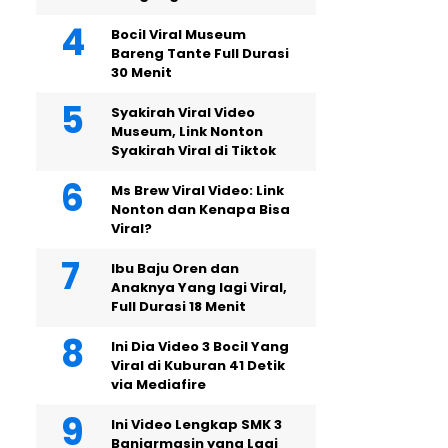
Bocil Viral Museum
Bareng Tante Full Durasi
30 Menit
Syakirah Viral Video
Museum, Link Nonton
Syakirah Viral di Tiktok
Ms Brew Viral Video: Link
Nonton dan Kenapa Bisa
Viral?
Ibu Baju Oren dan
Anaknya Yang lagi Viral,
Full Durasi 18 Menit
Ini Dia Video 3 Bocil Yang
Viral di Kuburan 41 Detik
via Mediafire
Ini Video Lengkap SMK 3
Banjarmasin yang Lagi