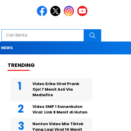
 NEWS
TRENDING
Video Erika Viral Prank
Ojol 7 Menit Asli Via
Mediafire
Video SMP 1 Sanankulon
Viral: Link 8 Menit di Hutan
Nonton Video Mia Tiktok
Yang Lagi Viral 14 Menit