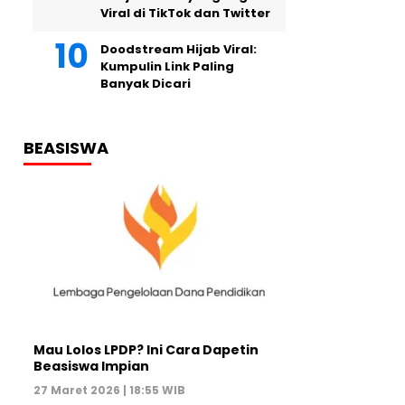
Viral di TikTok dan Twitter
Doodstream Hijab Viral:
Kumpulin Link Paling
Banyak Dicari
BEASISWA
Mau Lolos LPDP? Ini Cara Dapetin
Beasiswa Impian
27 Maret 2026 | 18:55 WIB