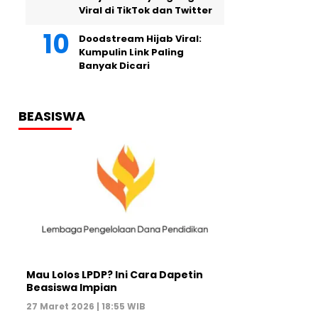
Viral di TikTok dan Twitter
Doodstream Hijab Viral:
Kumpulin Link Paling
Banyak Dicari
BEASISWA
Mau Lolos LPDP? Ini Cara Dapetin
Beasiswa Impian
27 Maret 2026 | 18:55 WIB