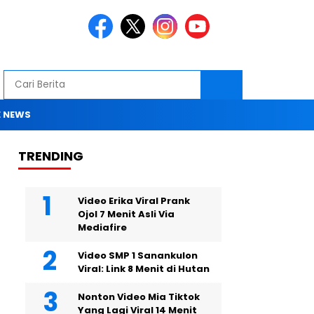
 NEWS
TRENDING
Video Erika Viral Prank
Ojol 7 Menit Asli Via
Mediafire
Video SMP 1 Sanankulon
Viral: Link 8 Menit di Hutan
Nonton Video Mia Tiktok
Yang Lagi Viral 14 Menit