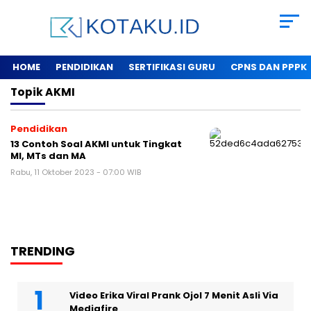
HOME
PENDIDIKAN
SERTIFIKASI GURU
CPNS DAN PPPK
Topik
AKMI
Pendidikan
13 Contoh Soal AKMI untuk Tingkat
MI, MTs dan MA
Rabu, 11 Oktober 2023 - 07:00 WIB
TRENDING
Video Erika Viral Prank Ojol 7 Menit Asli Via
Mediafire