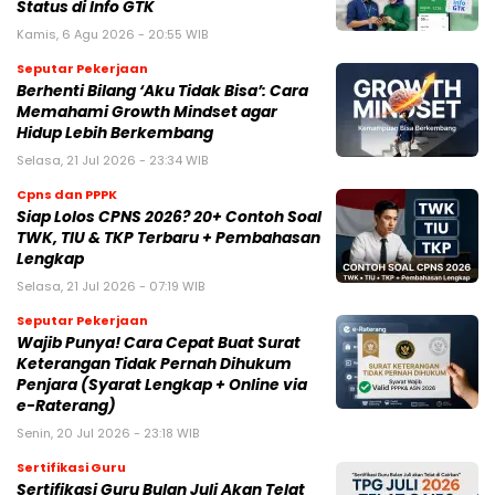
Status di Info GTK
Kamis, 6 Agu 2026 - 20:55 WIB
Seputar Pekerjaan
Berhenti Bilang ‘Aku Tidak Bisa’: Cara
Memahami Growth Mindset agar
Hidup Lebih Berkembang
Selasa, 21 Jul 2026 - 23:34 WIB
Cpns dan PPPK
Siap Lolos CPNS 2026? 20+ Contoh Soal
TWK, TIU & TKP Terbaru + Pembahasan
Lengkap
Selasa, 21 Jul 2026 - 07:19 WIB
Seputar Pekerjaan
Wajib Punya! Cara Cepat Buat Surat
Keterangan Tidak Pernah Dihukum
Penjara (Syarat Lengkap + Online via
e-Raterang)
Senin, 20 Jul 2026 - 23:18 WIB
Sertifikasi Guru
Sertifikasi Guru Bulan Juli Akan Telat