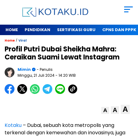
HOME
PENDIDIKAN
SERTIFIKASI GURU
CPNS DAN PPPK
/
Home
Viral
Profil Putri Dubai Sheikha Mahra:
Ceraikan Suami Lewat Instagram
Mimin
- Penulis
Minggu, 21 Juli 2024
- 14:20 WIB
A
A
A
Kotaku
– Dubai, sebuah kota metropolis yang
terkenal dengan kemewahan dan inovasinya, juga