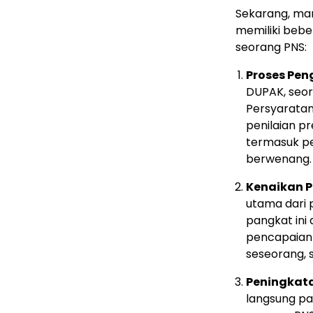
Sekarang, mar
memiliki bebe
seorang PNS:
Proses Pe
DUPAK, seor
Persyaratan 
penilaian pr
termasuk pe
berwenang.
Kenaikan 
utama dari 
pangkat ini 
pencapaian 
seseorang, 
Peningkata
langsung pad