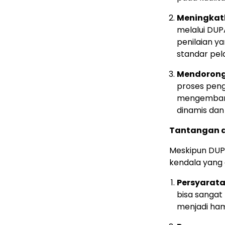
Meningkatk
melalui DUP
penilaian y
standar pel
Mendorong
proses peng
mengembangk
dinamis dan 
Tantangan 
Meskipun DUP
kendala yang
Persyarata
bisa sangat
menjadi ha