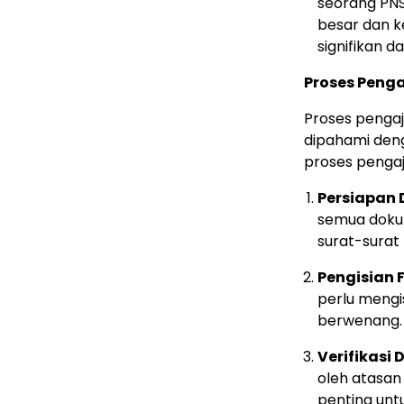
seorang PNS
besar dan 
signifikan d
Proses Peng
Proses pengaj
dipahami deng
proses penga
Persiapan
semua dokum
surat-surat
Pengisian 
perlu mengis
berwenang.
Verifikasi
oleh atasan 
penting unt