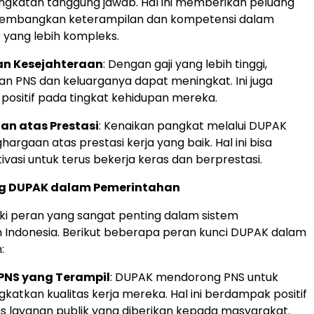
ingkatan tanggung jawab. Hal ini memberikan peluang
embangkan keterampilan dan kompetensi dalam
 yang lebih kompleks.
an Kesejahteraan
: Dengan gaji yang lebih tinggi,
an PNS dan keluarganya dapat meningkat. Ini juga
ositif pada tingkat kehidupan mereka.
n atas Prestasi
: Kenaikan pangkat melalui DUPAK
argaan atas prestasi kerja yang baik. Hal ini bisa
vasi untuk terus bekerja keras dan berprestasi.
ng DUPAK dalam Pemerintahan
i peran yang sangat penting dalam sistem
 Indonesia. Berikut beberapa peran kunci DUPAK dalam
:
 PNS yang Terampil
: DUPAK mendorong PNS untuk
katkan kualitas kerja mereka. Hal ini berdampak positif
as layanan publik yang diberikan kepada masyarakat.