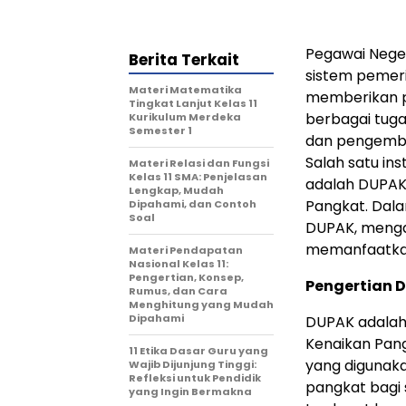
Pegawai Negeri
Berita Terkait
sistem pemeri
Materi Matematika
memberikan p
Tingkat Lanjut Kelas 11
berbagai tuga
Kurikulum Merdeka
Semester 1
dan pengemba
Salah satu in
Materi Relasi dan Fungsi
Kelas 11 SMA: Penjelasan
adalah DUPAK,
Lengkap, Mudah
Pangkat. Dalam
Dipahami, dan Contoh
Soal
DUPAK, menga
memanfaatka
Materi Pendapatan
Nasional Kelas 11:
Pengertian, Konsep,
Pengertian 
Rumus, dan Cara
Menghitung yang Mudah
Dipahami
DUPAK adalah 
Kenaikan Pang
11 Etika Dasar Guru yang
yang digunak
Wajib Dijunjung Tinggi:
Refleksi untuk Pendidik
pangkat bagi s
yang Ingin Bermakna