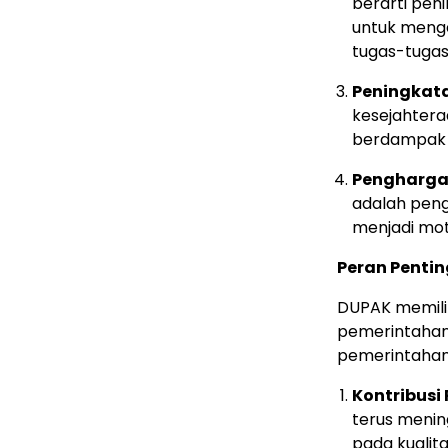
berarti pen
untuk meng
tugas-tugas
Peningkat
kesejahtera
berdampak p
Penghargaa
adalah pengh
menjadi moti
Peran Penti
DUPAK memilik
pemerintahan
pemerintahan
Kontribusi
terus mening
pada kualit