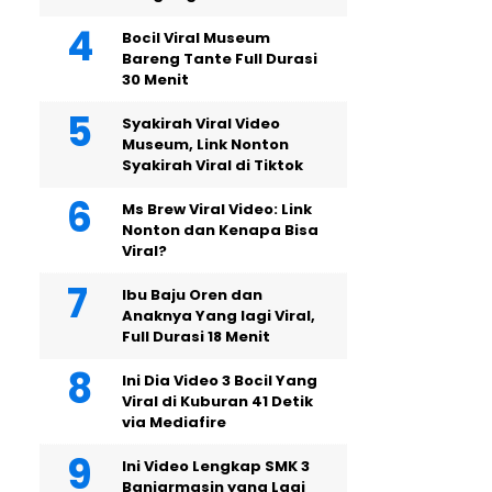
Bocil Viral Museum
Bareng Tante Full Durasi
30 Menit
Syakirah Viral Video
Museum, Link Nonton
Syakirah Viral di Tiktok
Ms Brew Viral Video: Link
Nonton dan Kenapa Bisa
Viral?
Ibu Baju Oren dan
Anaknya Yang lagi Viral,
Full Durasi 18 Menit
Ini Dia Video 3 Bocil Yang
Viral di Kuburan 41 Detik
via Mediafire
Ini Video Lengkap SMK 3
Banjarmasin yang Lagi