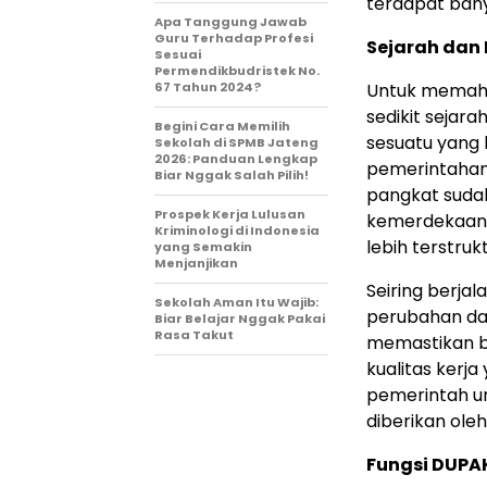
terdapat bany
Apa Tanggung Jawab
Guru Terhadap Profesi
Sejarah dan
Sesuai
Permendikbudristek No.
67 Tahun 2024?
Untuk memaham
sedikit sejar
Begini Cara Memilih
sesuatu yang 
Sekolah di SPMB Jateng
2026: Panduan Lengkap
pemerintahan 
Biar Nggak Salah Pilih!
pangkat sudah
Prospek Kerja Lulusan
kemerdekaan,
Kriminologi di Indonesia
lebih terstru
yang Semakin
Menjanjikan
Seiring berj
Sekolah Aman Itu Wajib:
perubahan da
Biar Belajar Nggak Pakai
Rasa Takut
memastikan b
kualitas kerja
pemerintah un
diberikan oleh
Fungsi DUPA