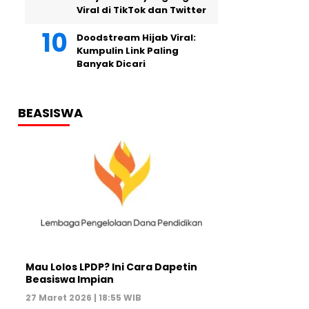
Viral di TikTok dan Twitter
Doodstream Hijab Viral:
Kumpulin Link Paling
Banyak Dicari
BEASISWA
Mau Lolos LPDP? Ini Cara Dapetin
Beasiswa Impian
27 Maret 2026 | 18:55 WIB