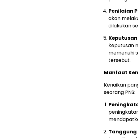
Penilaian P
akan melakuk
dilakukan s
Keputusan
keputusan 
memenuhi sy
tersebut.
Manfaat Ken
Kenaikan pang
seorang PNS:
Peningkata
peningkatan
mendapatkan 
Tanggung 