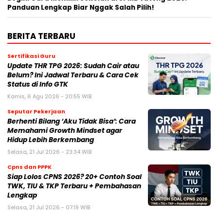
Panduan Lengkap Biar Nggak Salah Pilih!
BERITA TERBARU
Sertifikasi Guru
Update THR TPG 2026: Sudah Cair atau
Belum? Ini Jadwal Terbaru & Cara Cek
Status di Info GTK
Kamis, 6 Agu 2026 - 20:55 WIB
Seputar Pekerjaan
Berhenti Bilang ‘Aku Tidak Bisa’: Cara
Memahami Growth Mindset agar
Hidup Lebih Berkembang
Selasa, 21 Jul 2026 - 23:34 WIB
Cpns dan PPPK
Siap Lolos CPNS 2026? 20+ Contoh Soal
TWK, TIU & TKP Terbaru + Pembahasan
Lengkap
Selasa, 21 Jul 2026 - 07:19 WIB