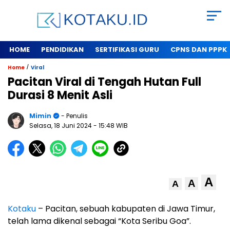
HOME
PENDIDIKAN
SERTIFIKASI GURU
CPNS DAN PPPK
/
Home
Viral
Pacitan Viral di Tengah Hutan Full
Durasi 8 Menit Asli
Mimin
- Penulis
Selasa, 18 Juni 2024
- 15:48 WIB
A
A
A
Kotaku
– Pacitan, sebuah kabupaten di Jawa Timur,
telah lama dikenal sebagai “Kota Seribu Goa”.