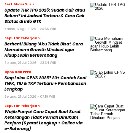
Sertifikasi Guru
Update THR TPG 2026: Sudah Cair atau
Belum? Ini Jadwal Terbaru & Cara Cek
Status di Info GTK
Kamis, 6 Agu 2026 - 20:55 WIB
Seputar Pekerjaan
Berhenti Bilang ‘Aku Tidak Bisa’: Cara
Memahami Growth Mindset agar
Hidup Lebih Berkembang
Selasa, 21 Jul 2026 - 23:34 WIB
Cpns dan PPPK
Siap Lolos CPNS 2026? 20+ Contoh Soal
TWK, TIU & TKP Terbaru + Pembahasan
Lengkap
Selasa, 21 Jul 2026 - 07:19 WIB
Seputar Pekerjaan
Wajib Punya! Cara Cepat Buat Surat
Keterangan Tidak Pernah Dihukum
Penjara (Syarat Lengkap + Online via
e-Raterang)