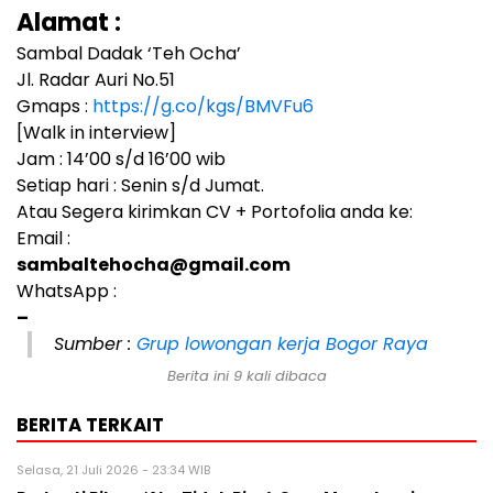
Alamat :
Sambal Dadak ‘Teh Ocha’
Jl. Radar Auri No.51
Gmaps :
https://g.co/kgs/BMVFu6
[Walk in interview]
Jam : 14’00 s/d 16’00 wib
Setiap hari : Senin s/d Jumat.
Atau Segera kirimkan CV + Portofolia anda ke:
Email :
sambaltehocha@gmail.com
WhatsApp :
–
Sumber :
Grup lowongan kerja Bogor Raya
Berita ini 9 kali dibaca
BERITA TERKAIT
Selasa, 21 Juli 2026 - 23:34 WIB