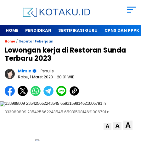
HOME
PENDIDIKAN
SERTIFIKASI GURU
CPNS DAN PPPK
/
Home
Seputar Pekerjaan
Lowongan kerja di Restoran Sunda
Terbaru 2023
Mimin
- Penulis
Rabu, 1 Maret 2023
- 20:01 WIB
333989809 235425662243545 6593159814621006791 n
A
A
A