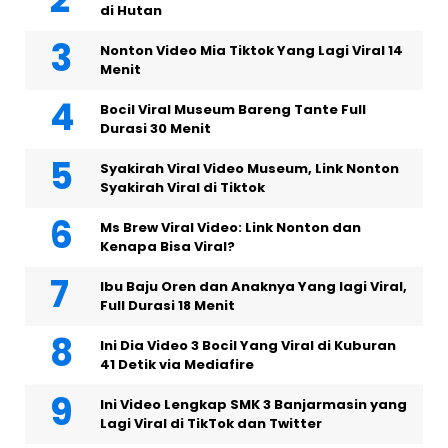
di Hutan
Nonton Video Mia Tiktok Yang Lagi Viral 14
Menit
Bocil Viral Museum Bareng Tante Full
Durasi 30 Menit
Syakirah Viral Video Museum, Link Nonton
Syakirah Viral di Tiktok
Ms Brew Viral Video: Link Nonton dan
Kenapa Bisa Viral?
Ibu Baju Oren dan Anaknya Yang lagi Viral,
Full Durasi 18 Menit
Ini Dia Video 3 Bocil Yang Viral di Kuburan
41 Detik via Mediafire
Ini Video Lengkap SMK 3 Banjarmasin yang
Lagi Viral di TikTok dan Twitter