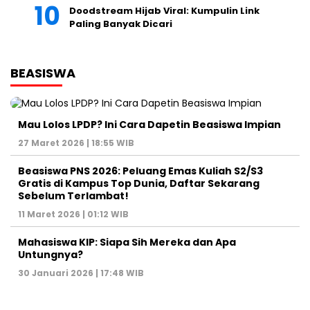
Doodstream Hijab Viral: Kumpulin Link
Paling Banyak Dicari
BEASISWA
Mau Lolos LPDP? Ini Cara Dapetin Beasiswa Impian
27 Maret 2026 | 18:55 WIB
Beasiswa PNS 2026: Peluang Emas Kuliah S2/S3
Gratis di Kampus Top Dunia, Daftar Sekarang
Sebelum Terlambat!
11 Maret 2026 | 01:12 WIB
Mahasiswa KIP: Siapa Sih Mereka dan Apa
Untungnya?
30 Januari 2026 | 17:48 WIB