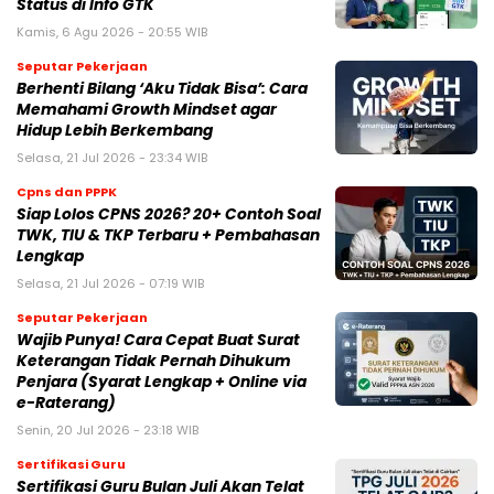
Status di Info GTK
Kamis, 6 Agu 2026 - 20:55 WIB
Seputar Pekerjaan
Berhenti Bilang ‘Aku Tidak Bisa’: Cara
Memahami Growth Mindset agar
Hidup Lebih Berkembang
Selasa, 21 Jul 2026 - 23:34 WIB
Cpns dan PPPK
Siap Lolos CPNS 2026? 20+ Contoh Soal
TWK, TIU & TKP Terbaru + Pembahasan
Lengkap
Selasa, 21 Jul 2026 - 07:19 WIB
Seputar Pekerjaan
Wajib Punya! Cara Cepat Buat Surat
Keterangan Tidak Pernah Dihukum
Penjara (Syarat Lengkap + Online via
e-Raterang)
Senin, 20 Jul 2026 - 23:18 WIB
Sertifikasi Guru
Sertifikasi Guru Bulan Juli Akan Telat