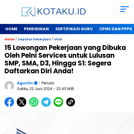
HOME
PENDIDIKAN
SERTIFIKASI GURU
CPNS DAN PPPK
/
/
Home
Seputar Pekerjaan
Viral
15 Lowongan Pekerjaan yang Dibuka
Oleh Pelni Services untuk Lulusan
SMP, SMA, D3, Hingga S1: Segera
Daftarkan Diri Anda!
Agustin
- Penulis
Sabtu, 22 Juni 2024
- 20:43 WIB