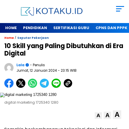
HOME
PENDIDIKAN
SERTIFIKASI GURU
CPNS DAN PPPK
/
Home
Seputar Pekerjaan
10 Skill yang Paling Dibutuhkan di Era
Digital
Lala
- Penulis
Jumat, 12 Januari 2024
- 23:15 WIB
digital marketing 1725340 1280
A
A
A