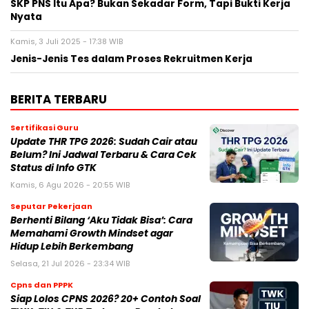
SKP PNS Itu Apa? Bukan Sekadar Form, Tapi Bukti Kerja
Nyata
Kamis, 3 Juli 2025 - 17:38 WIB
Jenis-Jenis Tes dalam Proses Rekruitmen Kerja
BERITA TERBARU
Sertifikasi Guru
Update THR TPG 2026: Sudah Cair atau
Belum? Ini Jadwal Terbaru & Cara Cek
Status di Info GTK
Kamis, 6 Agu 2026 - 20:55 WIB
Seputar Pekerjaan
Berhenti Bilang ‘Aku Tidak Bisa’: Cara
Memahami Growth Mindset agar
Hidup Lebih Berkembang
Selasa, 21 Jul 2026 - 23:34 WIB
Cpns dan PPPK
Siap Lolos CPNS 2026? 20+ Contoh Soal