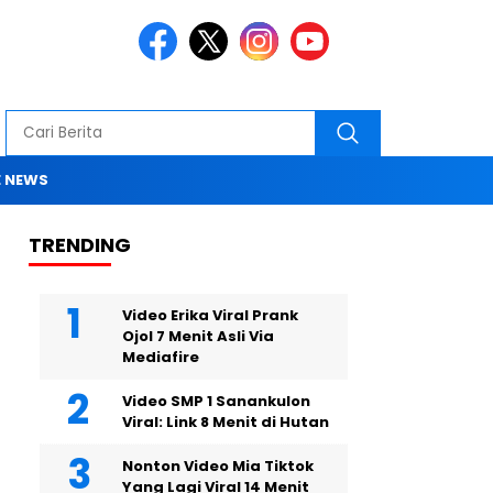
 NEWS
TRENDING
Video Erika Viral Prank
Ojol 7 Menit Asli Via
Mediafire
Video SMP 1 Sanankulon
Viral: Link 8 Menit di Hutan
Nonton Video Mia Tiktok
Yang Lagi Viral 14 Menit