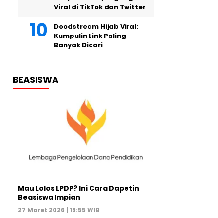
Viral di TikTok dan Twitter
Doodstream Hijab Viral:
Kumpulin Link Paling
Banyak Dicari
BEASISWA
Mau Lolos LPDP? Ini Cara Dapetin
Beasiswa Impian
27 Maret 2026 | 18:55 WIB