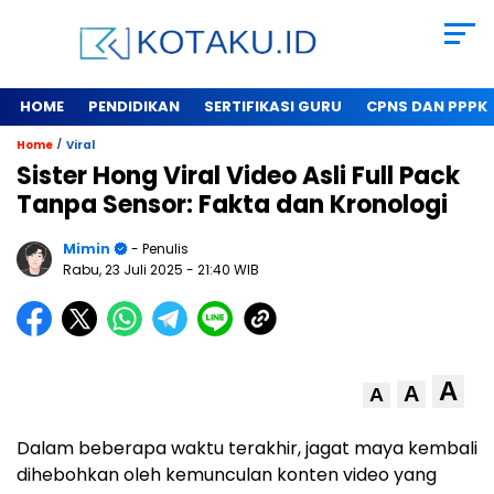
HOME
PENDIDIKAN
SERTIFIKASI GURU
CPNS DAN PPPK
/
Home
Viral
Sister Hong Viral Video Asli Full Pack
Tanpa Sensor: Fakta dan Kronologi
Mimin
- Penulis
Rabu, 23 Juli 2025
- 21:40 WIB
A
A
A
Dalam beberapa waktu terakhir, jagat maya kembali
dihebohkan oleh kemunculan konten video yang