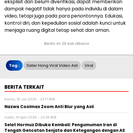
eksplisit dan belum diverifikasi, dapat memberikan
dampak negatif tidak hanya pada individu di dalam
video, tetapi juga pada para penontonnya. Edukasi,
kontrol diri, dan kepedulian sosial adalah kunci untuk
menjaga ruang digital tetap sehat dan aman.
Berita ini 26 kali dibaca
Tag :
Sister Hong Viral Video Asli
Viral
BERITA TERKAIT
Kamis, 16 Juli 2026 - 23:17 WIB
Nazwa Coolmax Zoom Anti Blur yang Asli
Sabtu, 18 April 2026 - 23:38 WIB
Selat Hormuz Dibuka Kembali: Pengumuman Iran di
Tengah Gencatan Senjata dan Ketegangan dengan AS