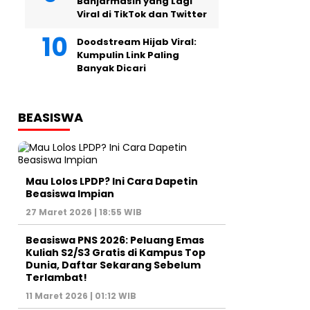
Banjarmasin yang Lagi
Viral di TikTok dan Twitter
Doodstream Hijab Viral:
Kumpulin Link Paling
Banyak Dicari
BEASISWA
Mau Lolos LPDP? Ini Cara Dapetin
Beasiswa Impian
27 Maret 2026 | 18:55 WIB
Beasiswa PNS 2026: Peluang Emas
Kuliah S2/S3 Gratis di Kampus Top
Dunia, Daftar Sekarang Sebelum
Terlambat!
11 Maret 2026 | 01:12 WIB