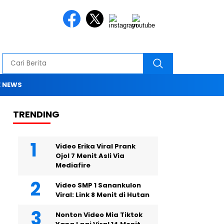
 NEWS
TRENDING
Video Erika Viral Prank
Ojol 7 Menit Asli Via
Mediafire
Video SMP 1 Sanankulon
Viral: Link 8 Menit di Hutan
Nonton Video Mia Tiktok