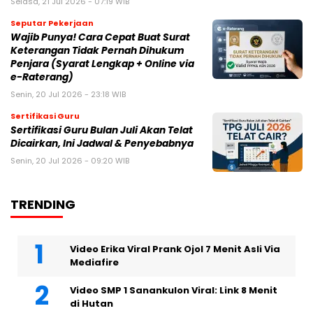
Selasa, 21 Jul 2026 - 07:19 WIB
Seputar Pekerjaan
Wajib Punya! Cara Cepat Buat Surat
Keterangan Tidak Pernah Dihukum
Penjara (Syarat Lengkap + Online via
e-Raterang)
Senin, 20 Jul 2026 - 23:18 WIB
Sertifikasi Guru
Sertifikasi Guru Bulan Juli Akan Telat
Dicairkan, Ini Jadwal & Penyebabnya
Senin, 20 Jul 2026 - 09:20 WIB
TRENDING
Video Erika Viral Prank Ojol 7 Menit Asli Via
Mediafire
Video SMP 1 Sanankulon Viral: Link 8 Menit
di Hutan