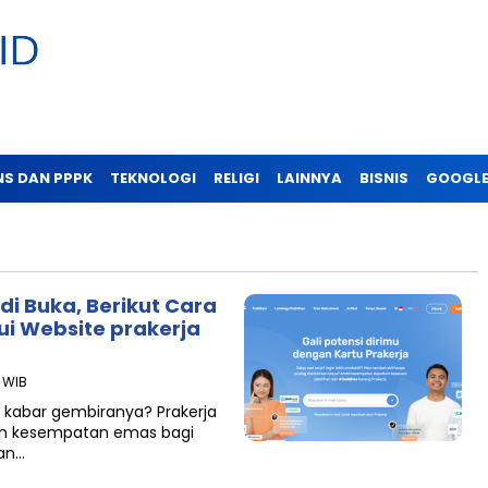
NS DAN PPPK
TEKNOLOGI
RELIGI
LAINNYA
BISNIS
GOOGLE
i Buka, Berikut Cara
i Website prakerja
3 WIB
kabar gembiranya? Prakerja
lah kesempatan emas bagi
an…